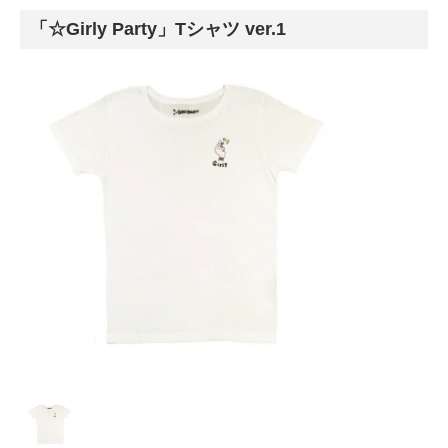
「☆Girly Party」Tシャツ ver.1