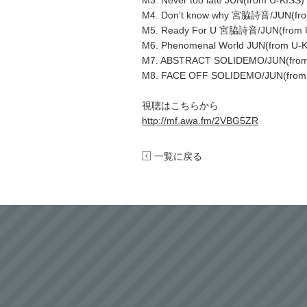
M3. Never too late JUN(from U-KISS)
M4. Don’t know why 宮脇詩音/JUN(fro
M5. Ready For U 宮脇詩音/JUN(from 
M6. Phenomenal World JUN(from U-K
M7. ABSTRACT SOLIDEMO/JUN(from
M8. FACE OFF SOLIDEMO/JUN(from 
視聴はこちらから
http://mf.awa.fm/2VBG5ZR
一覧に戻る