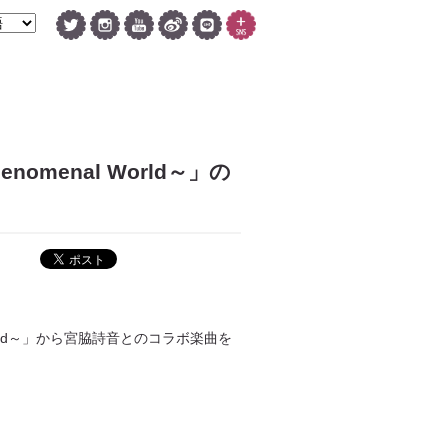
enomenal World～」の
l World～」から宮脇詩音とのコラボ楽曲を