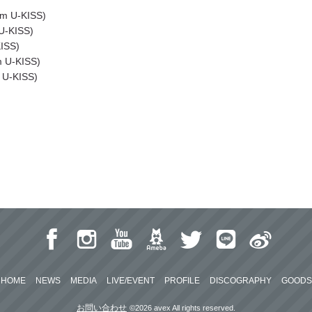
m U-KISS)
U-KISS)
ISS)
 U-KISS)
U-KISS)
HOME
NEWS
MEDIA
LIVE/EVENT
PROFILE
DISCOGRAPHY
GOODS
お問い合わせ
©2026 avex All rights reserved.