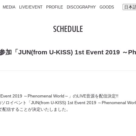
MEDIA
LIVE/EVENT
PROFILE
DISCOGRAPHY
GOODS
SCHEDULE
N(from U-KISS) 1st Event 2019 ～Ph
t Event 2019 ～Phenomenal World～」のLIVE音源を配信決定!!
ント「JUN(from U-KISS) 1st Event 2019 ～Phenomena
独占で配信することが決定いたしました。