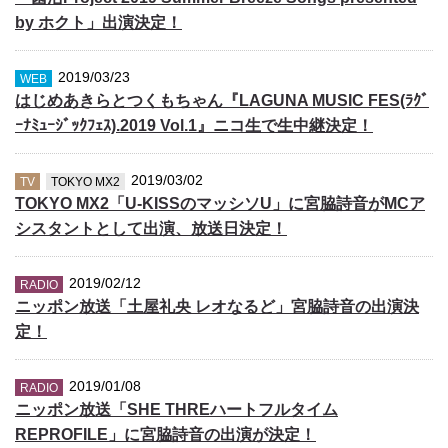
by ホクト」出演決定！
2019/03/23
WEB
はじめあきらとつくもちゃん『LAGUNA MUSIC FES(ﾗｸﾞ
ｰﾅﾐｭｰｼﾞｯｸﾌｪｽ).2019 Vol.1』ニコ生で生中継決定！
2019/03/02
TV
TOKYO MX2
TOKYO MX2「U-KISSのマッシソU」に宮脇詩音がMCア
シスタントとして出演、放送日決定！
2019/02/12
RADIO
ニッポン放送「土屋礼央 レオなるど」宮脇詩音の出演決
定！
2019/01/08
RADIO
ニッポン放送「SHE THREハートフルタイム
REPROFILE」に宮脇詩音の出演が決定！