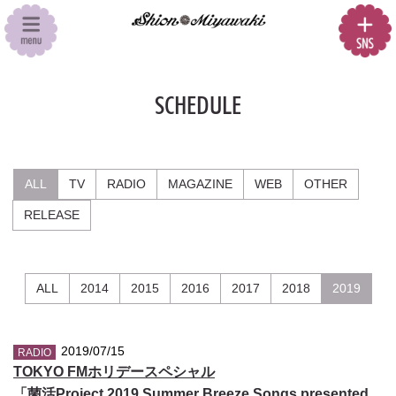
SCHEDULE
ALL
TV
RADIO
MAGAZINE
WEB
OTHER
RELEASE
ALL
2014
2015
2016
2017
2018
2019
2019/07/15
RADIO
TOKYO FMホリデースペシャル
「菌活Project 2019 Summer Breeze Songs presented