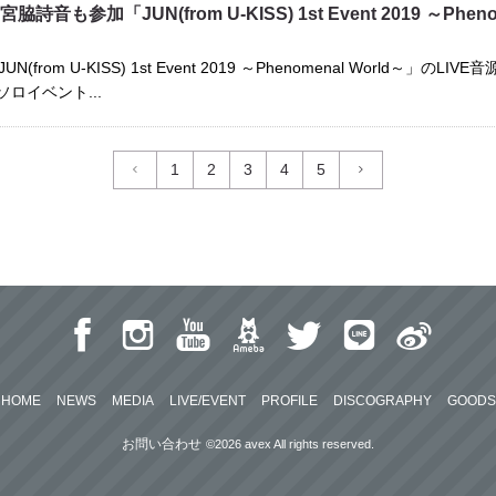
詩音も参加「JUN(from U-KISS) 1st Event 2019 ～Phen
N(from U-KISS) 1st Event 2019 ～Phenomenal World～」
ソロイベント...
1
2
3
4
5
HOME
NEWS
MEDIA
LIVE/EVENT
PROFILE
DISCOGRAPHY
GOODS
お問い合わせ
©2026 avex All rights reserved.