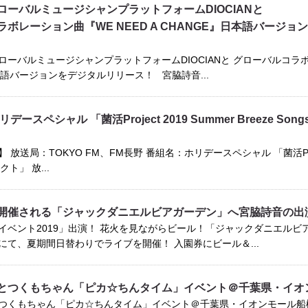
ローバルミュージシャンプラットフォームDIOCIANと
ボレーション曲『WE NEED A CHANGE』日本語バージョ
ーバルミュージシャンプラットフォームDIOCIANと グローバルコラボレ
本語バージョンをデジタルリリース！ 宮脇詩音...
リデースペシャル 「菌活Project 2019 Summer Breeze Song
放送局：TOKYO FM、FM長野 番組名：ホリデースペシャル 「菌活Project 20
 ホクト」 放...
開催される「ジャックダニエルビアガーデン」へ宮脇詩音の出
イベント2019」出演！ 花火を見ながらビール！「ジャックダニエルビ
にて、夏期間日替わりでライブを開催！ 入園券にビール＆...
とつくもちゃん「ピカ☆ちんタイム」イベント＠千葉県・イオ
つくもちゃん「ピカ☆ちんタイム」イベント＠千葉県・イオンモール船橋開