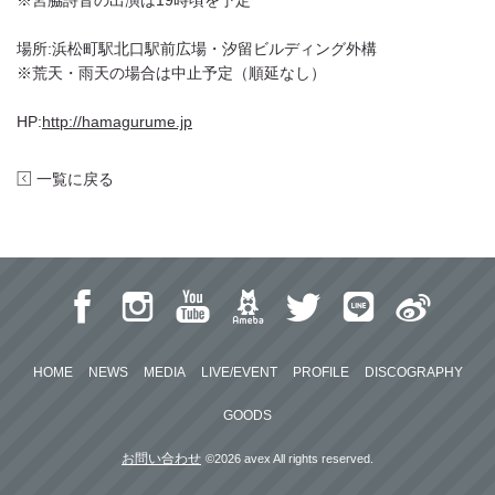
※宮脇詩音の出演は19時頃を予定
場所:浜松町駅北口駅前広場・汐留ビルディング外構
※荒天・雨天の場合は中止予定（順延なし）
HP:
http://hamagurume.jp
一覧に戻る
HOME
NEWS
MEDIA
LIVE/EVENT
PROFILE
DISCOGRAPHY
GOODS
お問い合わせ
©2026 avex All rights reserved.