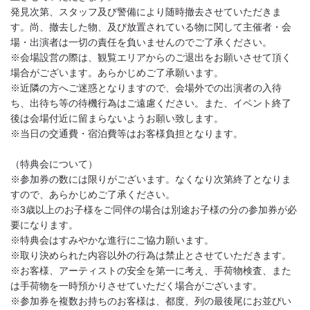
発見次第、スタッフ及び警備により随時撤去させていただきま
す。尚、撤去した物、及び放置されている物に関して主催者・会
場・出演者は一切の責任を負いませんのでご了承ください。
※会場設営の際は、観覧エリアからのご退出をお願いさせて頂く
場合がございます。あらかじめご了承願います。
※近隣の方へご迷惑となりますので、会場外での出演者の入待
ち、出待ち等の待機行為はご遠慮ください。また、イベント終了
後は会場付近に留まらないようお願い致します。
※当日の交通費・宿泊費等はお客様負担となります。
（特典会について）
※参加券の数には限りがございます。なくなり次第終了となりま
すので、あらかじめご了承ください。
※3歳以上のお子様をご同伴の場合は別途お子様の分の参加券が必
要になります。
※特典会はすみやかな進行にご協力願います。
※取り決められた内容以外の行為は禁止とさせていただきます。
※お客様、アーティストの安全を第一に考え、手荷物検査、また
は手荷物を一時預かりさせていただく場合がございます。
※参加券を複数お持ちのお客様は、都度、列の最後尾にお並びい